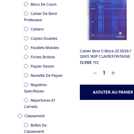
Blocs De Cours
Cahier De Bord
Professeur
Cahiers
Copies Doubles
Feuillets Mobiles
Cahier Bind O Block 22.5X29.7
Q5X5 160P CLAIREFONTAINE
Fiches Bristols
13.90
€
TTC
Papier Dessin
Ramette De Papier
Registres
Spécifiques
AJOUTER AU PANIER
Répertoires Et
Carnets
Classement
Boîtes De
Classement