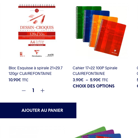
Bloc Esquisse à spirale 21×29.7
Cahier 17×22 100P Spirale
120gr CLAIREFONTAINE
CLAIREFONTAINE
Plage
10.90
€
3.90
€
–
5.90
€
TTC
TTC
Ce
de
CHOIX DES OPTIONS
produit
prix :
a
3.90€
plusieurs
à
variations.
5.90€
AJOUTER AU PANIER
Les
options
peuvent
être
choisies