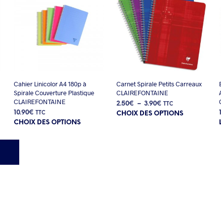
sur
la
page
du
produit
Cahier Linicolor A4 180p à
Carnet Spirale Petits Carreaux
Spirale Couverture Plastique
CLAIREFONTAINE
CLAIREFONTAINE
Plage
2.50
€
–
3.90
€
TTC
Ce
10.90
€
de
TTC
CHOIX DES OPTIONS
Ce
produit
prix :
CHOIX DES OPTIONS
produit
a
2.50€
a
plusieurs
à
plusieurs
variations.
3.90€
variations.
Les
Les
options
options
peuvent
peuvent
être
être
choisies
choisies
sur
sur
la
la
page