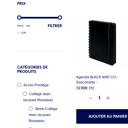
PRIX
PRIX
PRIX
FILTRER
PRIX :
0€
MIN
MAX
—
20€
CATÉGORIES DE
PRODUITS
Agenda BLACK AND CO –
Exacompta –
Accès Privilége
13.90
€
TTC
Collège Jean-
Jacques Rousseau
3ème Collège
Jean-Jacques
AJOUTER AU PANIER
Rousseau