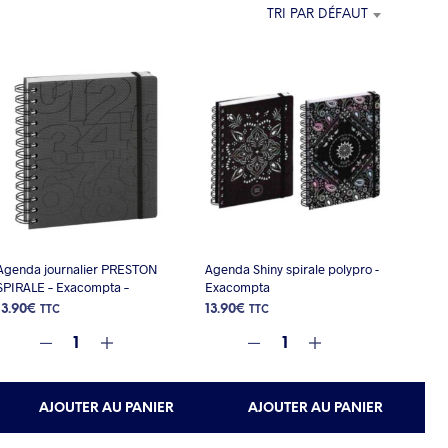
E
TRI PAR DÉFAUT
P
A
N
I
E
R
E
S
T
V
I
D
E
Agenda journalier PRESTON
Agenda Shiny spirale polypro -
.
SPIRALE – Exacompta –
Exacompta
13.90
€
13.90
€
TTC
TTC
AJOUTER AU PANIER
AJOUTER AU PANIER