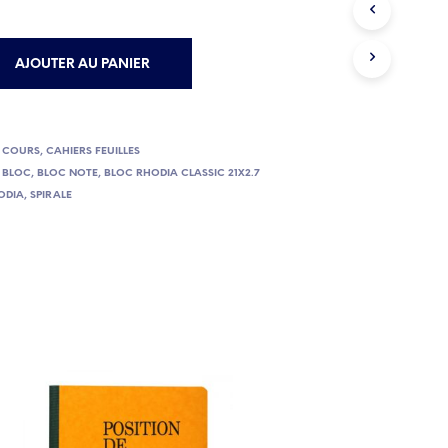
E
P
A
AJOUTER AU PANIER
N
I
E
R
E
E COURS
,
CAHIERS FEUILLES
S
,
BLOC
,
BLOC NOTE
,
BLOC RHODIA CLASSIC 21X2.7
T
ODIA
,
SPIRALE
V
I
D
E
.