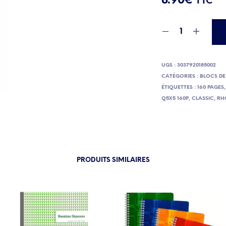
8.90
€
TTC
UGS :
3037920185002
CATÉGORIES :
BLOCS D
ÉTIQUETTES :
160 PAGES
Q5X5 160P
,
CLASSIC
,
RH
PRODUITS SIMILAIRES