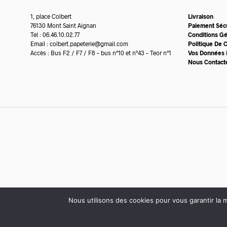
1, place Colbert
Livraison
76130 Mont Saint Aignan
Paiement Séc
Tel : 06.46.10.02.77
Conditions G
Email :
colbert.papeterie@gmail.com
Politique De C
Accès : Bus F2 / F7 / F8 – bus n°10 et n°43 – Teor n°1
Vos Données 
Nous Contact
Nous utilisons des cookies pour vous garantir la m