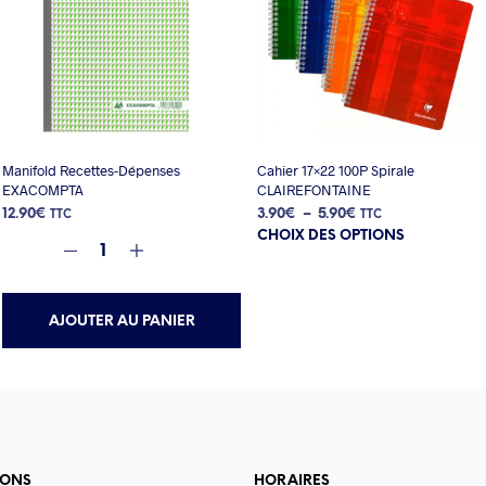
Manifold Recettes-Dépenses
Cahier 17×22 100P Spirale
EXACOMPTA
CLAIREFONTAINE
Plage
12.90
€
3.90
€
–
5.90
€
TTC
TTC
Ce
de
CHOIX DES OPTIONS
produit
prix :
a
3.90€
plusieurs
à
variations.
5.90€
AJOUTER AU PANIER
Les
options
peuvent
être
choisies
sur
la
page
IONS
HORAIRES