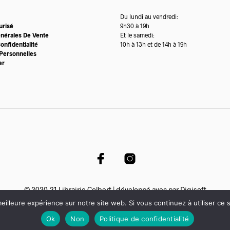
du
produit
Du lundi au vendredi:
urisé
9h30 à 19h
énérales De Vente
Et le samedi:
onfidentialité
10h à 13h et de 14h à 19h
Personnelles
er
© 2020-21 Librairie Colbert | développé avec par
Digisoft
eilleure expérience sur notre site web. Si vous continuez à utiliser ce
Ok
Non
Politique de confidentialité