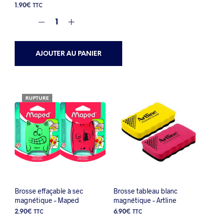
1.90
€
TTC
AJOUTER AU PANIER
RUPTURE
Brosse effaçable à sec
Brosse tableau blanc
magnétique – Maped
magnétique – Artline
2.90
€
6.90
€
TTC
TTC