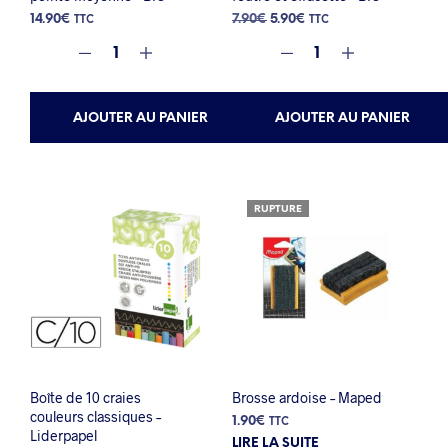
Le
Le
14.90
€
7.90
€
5.90
€
TTC
TTC
prix
prix
initial
actuel
était :
est :
7.90€.
5.90€.
AJOUTER AU PANIER
AJOUTER AU PANIER
RUPTURE
Boîte de 10 craies
Brosse ardoise – Maped
couleurs classiques –
1.90
€
TTC
Liderpapel
LIRE LA SUITE