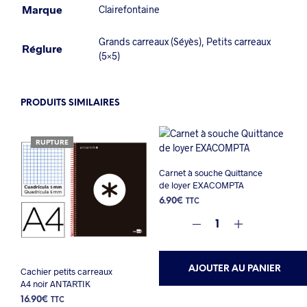
Marque
Clairefontaine
Grands carreaux (Séyès)
,
Petits carreaux
Réglure
(5×5)
PRODUITS SIMILAIRES
RUPTURE
Carnet à souche Quittance
de loyer EXACOMPTA
6.90
€
TTC
AJOUTER AU PANIER
Cachier petits carreaux
A4 noir ANTARTIK
16.90
€
TTC