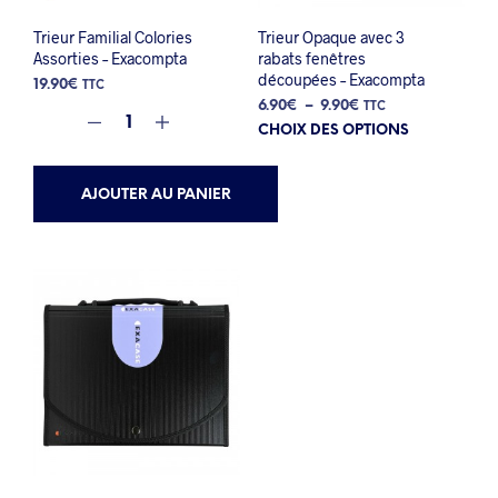
Trieur Familial Colories
Trieur Opaque avec 3
Assorties – Exacompta
rabats fenêtres
découpées – Exacompta
19.90
€
TTC
Plage
6.90
€
–
9.90
€
TTC
Ce
de
CHOIX DES OPTIONS
prix :
prod
6.90€
a
à
AJOUTER AU PANIER
plus
9.90€
varia
Les
opti
peuv
être
choi
sur
la
pag
du
prod