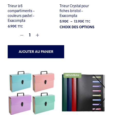
Trieur à 6
Trieur Crystal pour
compartiments –
fiches bristol –
couleurs pastel –
Exacompta
Exacompta
Plage
5.90
€
–
13.90
€
TTC
Ce
de
6.90
€
TTC
CHOIX DES OPTIONS
prix :
prod
5.90€
a
à
plus
13.90€
varia
AJOUTER AU PANIER
Les
opti
peuv
être
choi
NOUVEAU
sur
la
pag
du
prod