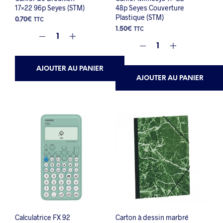
17×22 96p Seyes (STM)
48p Seyes Couverture
Plastique (STM)
0.70
€
TTC
1.50
€
TTC
AJOUTER AU PANIER
AJOUTER AU PANIER
Calculatrice FX 92
Carton à dessin marbré