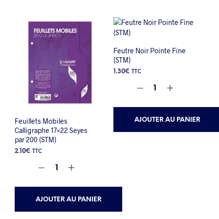
Feutre Noir Pointe Fine
(STM)
1.30
€
TTC
AJOUTER AU PANIER
Feuillets Mobiles
Calligraphe 17×22 Seyes
par 200 (STM)
2.10
€
TTC
AJOUTER AU PANIER