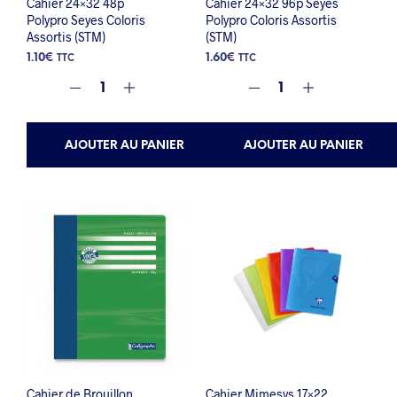
Cahier 24×32 48p
Cahier 24×32 96p Seyes
Polypro Seyes Coloris
Polypro Coloris Assortis
Assortis (STM)
(STM)
1.10
€
1.60
€
TTC
TTC
AJOUTER AU PANIER
AJOUTER AU PANIER
Cahier de Brouillon
Cahier Mimesys 17×22