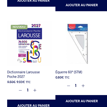
AJOUTER AU PANIER
AJOUTER AU PANIER
NOUVEAU
Dictionnaire Larousse
Équerre 60° (STM)
Poche 2027
0.80
€
TTC
Le
Le
9.50
€
9.03
€
TTC
prix
prix
initial
actuel
était :
est :
9.50€.
9.03€.
AJOUTER AU PANIER
AJOUTER AU PANIER