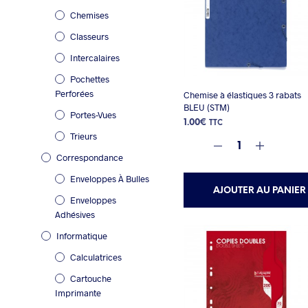
Chemises
Classeurs
Intercalaires
Pochettes
Perforées
Chemise à élastiques 3 rabats
BLEU (STM)
Portes-Vues
1.00
€
TTC
Trieurs
Correspondance
Enveloppes À Bulles
AJOUTER AU PANIER
Enveloppes
Adhésives
Informatique
Calculatrices
Cartouche
Imprimante