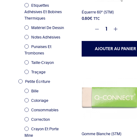
Etiquettes
Adhésives Et Bobines
Équerre 60° (STM)
Thermiques
0.80
€
TTC
Matériel De Dessin
Notes Adhésives
Punaises Et
AJOUTER AU PANIER
Trombones
Taille-Crayon
Traçage
Petite Écriture
Bille
Coloriage
Consommables
Correction
Crayon Et Porte
Gomme Blanche (STM)
Mine