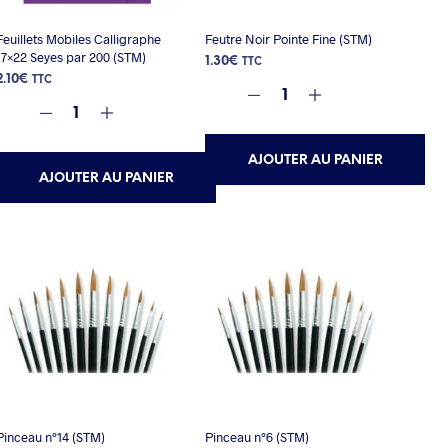
Feuillets Mobiles Calligraphe
Feutre Noir Pointe Fine (STM)
17×22 Seyes par 200 (STM)
1.30
€
TTC
2.10
€
TTC
AJOUTER AU PANIER
AJOUTER AU PANIER
Pinceau n°14 (STM)
Pinceau n°6 (STM)