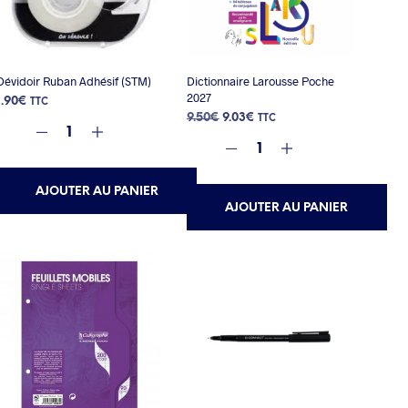
Dévidoir Ruban Adhésif (STM)
Dictionnaire Larousse Poche
2027
1.90
€
TTC
Le
Le
9.50
€
9.03
€
TTC
prix
prix
initial
actuel
était :
est :
9.50€.
9.03€.
AJOUTER AU PANIER
AJOUTER AU PANIER