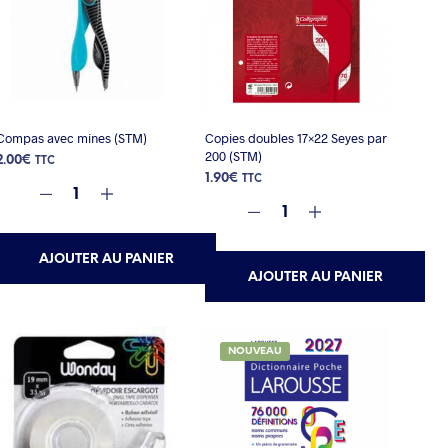
Compas avec mines (STM)
Copies doubles 17×22 Seyes par
200 (STM)
2.00
€
TTC
1.90
€
TTC
AJOUTER AU PANIER
AJOUTER AU PANIER
NOUVEAU