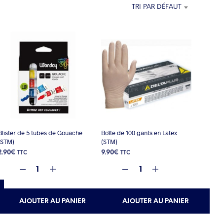
E
TRI PAR DÉFAUT
P
A
N
I
E
R
E
S
T
V
I
D
E
Blister de 5 tubes de Gouache
Boîte de 100 gants en Latex
.
(STM)
(STM)
2.90
€
9.90
€
TTC
TTC
AJOUTER AU PANIER
AJOUTER AU PANIER