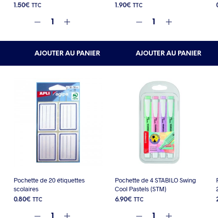
1.50
€
1.90
€
TTC
TTC
AJOUTER AU PANIER
AJOUTER AU PANIER
Pochette de 20 étiquettes
Pochette de 4 STABILO Swing
scolaires
Cool Pastels (STM)
0.80
€
6.90
€
TTC
TTC