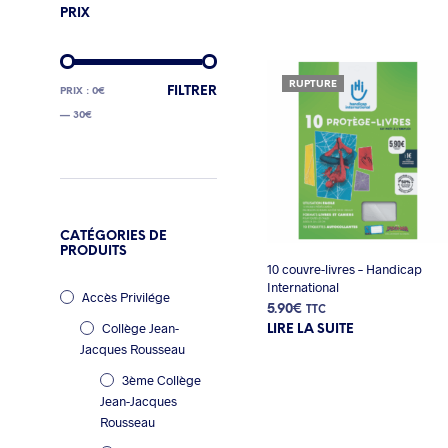
PRIX
RUPTURE
PRIX
PRIX
FILTRER
PRIX :
0€
MIN
MAX
—
30€
CATÉGORIES DE
PRODUITS
10 couvre-livres – Handicap
International
Accès Privilége
5.90
€
TTC
Collège Jean-
LIRE LA SUITE
Jacques Rousseau
3ème Collège
Jean-Jacques
Rousseau