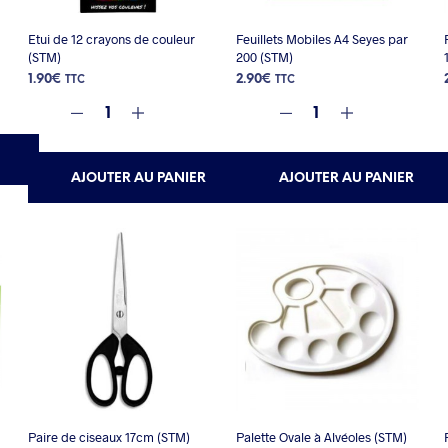
Etui de 12 crayons de couleur
Feuillets Mobiles A4 Seyes par
(STM)
200 (STM)
1.90
€
2.90
€
TTC
TTC
AJOUTER AU PANIER
AJOUTER AU PANIER
Paire de ciseaux 17cm (STM)
Palette Ovale à Alvéoles (STM)