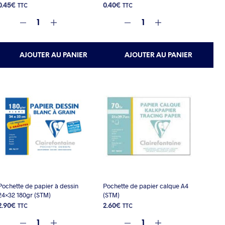
0.45
€
0.40
€
TTC
TTC
AJOUTER AU PANIER
AJOUTER AU PANIER
Pochette de papier à dessin
Pochette de papier calque A4
24×32 180gr (STM)
(STM)
2.90
€
2.60
€
TTC
TTC