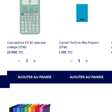
Calculatrice FX 92 spéciale
Carnet 11x17cm 96p Polypro
collège (STM)
(STM)
23.90
€
1.10
€
TTC
TTC
AJOUTER AU PANIER
AJOUTER AU PANIER