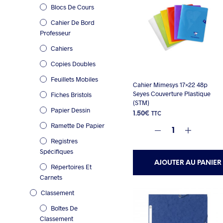
Blocs De Cours
Cahier De Bord
Professeur
Cahiers
Copies Doubles
Feuillets Mobiles
Cahier Mimesys 17×22 48p
Seyes Couverture Plastique
Fiches Bristols
(STM)
Papier Dessin
1.50
€
TTC
Ramette De Papier
Registres
Spécifiques
AJOUTER AU PANIER
Répertoires Et
Carnets
Classement
Boîtes De
Classement