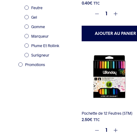
0.40
€
TTC
Feutre
Gel
Gomme
AJOUTER AU PANIER
Marqueur
Plume Et Rollink
Surligneur
Promotions
Pochette de 12 Feutres (STM)
2.50
€
TTC