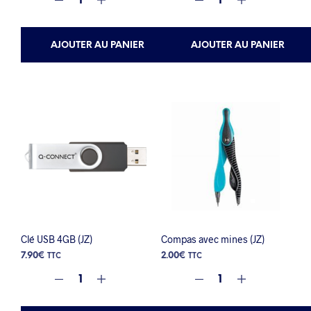
AJOUTER AU PANIER
AJOUTER AU PANIER
Clé USB 4GB (JZ)
Compas avec mines (JZ)
7.90
€
2.00
€
TTC
TTC