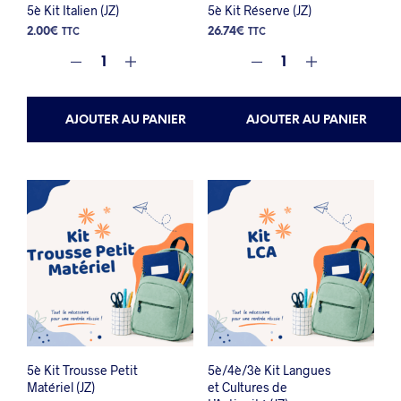
5è Kit Italien (JZ)
5è Kit Réserve (JZ)
2.00
€
26.74
€
TTC
TTC
AJOUTER AU PANIER
AJOUTER AU PANIER
5è Kit Trousse Petit
5è/4è/3è Kit Langues
Matériel (JZ)
et Cultures de