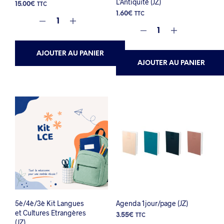
L’Antiquité (JZ)
15.00
€
TTC
1.60
€
TTC
AJOUTER AU PANIER
AJOUTER AU PANIER
5è/4è/3è Kit Langues
Agenda 1jour/page (JZ)
et Cultures Etrangères
3.55
€
TTC
(JZ)