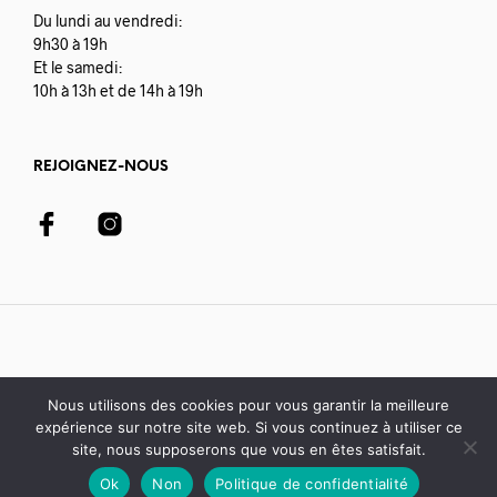
Du lundi au vendredi:
9h30 à 19h
Et le samedi:
10h à 13h et de 14h à 19h
REJOIGNEZ-NOUS
Nous utilisons des cookies pour vous garantir la meilleure
expérience sur notre site web. Si vous continuez à utiliser ce
© 2020-21 Librairie Colbert | développé avec par
Digisoft
site, nous supposerons que vous en êtes satisfait.
Ok
Non
Politique de confidentialité