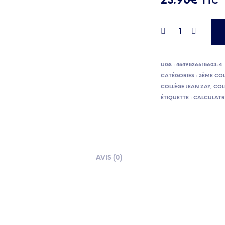
23.90
€
TTC
UGS :
4549526615603-4
CATÉGORIES :
3ÈME COL
COLLÈGE JEAN ZAY
,
COL
ÉTIQUETTE :
CALCULATRI
AVIS (0)