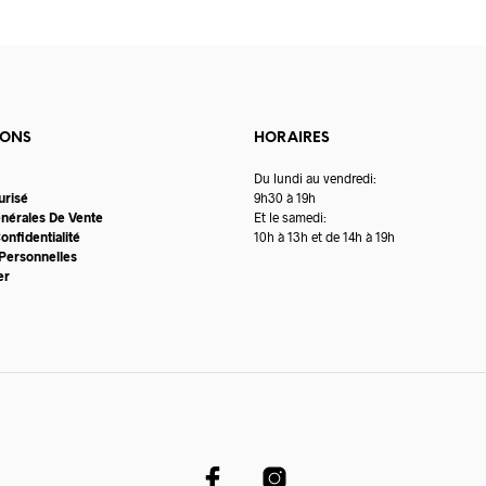
IONS
HORAIRES
Du lundi au vendredi:
urisé
9h30 à 19h
énérales De Vente
Et le samedi:
onfidentialité
10h à 13h et de 14h à 19h
Personnelles
er