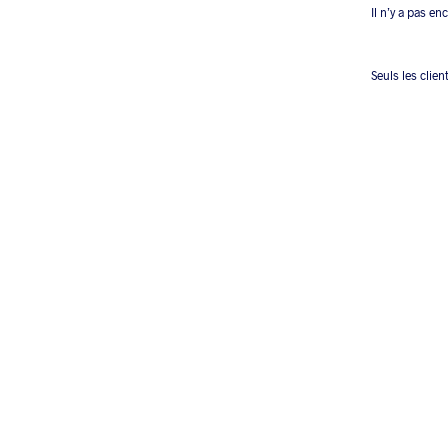
Il n’y a pas en
Seuls les clien
2.00
€