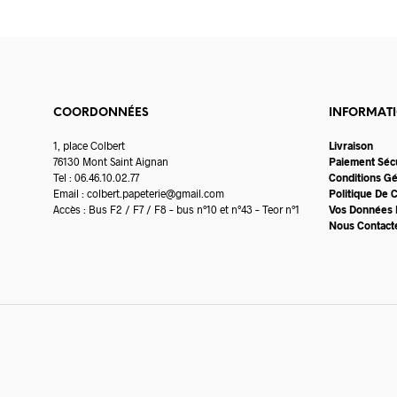
COORDONNÉES
INFORMAT
1, place Colbert
Livraison
76130 Mont Saint Aignan
Paiement Séc
Tel : 06.46.10.02.77
Conditions G
Email :
colbert.papeterie@gmail.com
Politique De C
Accès : Bus F2 / F7 / F8 – bus n°10 et n°43 – Teor n°1
Vos Données 
Nous Contact