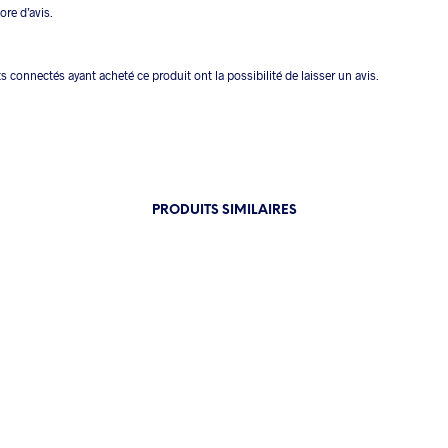
core d’avis.
ts connectés ayant acheté ce produit ont la possibilité de laisser un avis.
PRODUITS SIMILAIRES
2.00
€
7.90
€