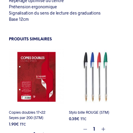
Repérage optimisé du centre
Préhension ergonomique
Signalisation du sens de lecture des graduations
Base 12cm
PRODUITS SIMILAIRES
Copies doubles 17×22
Stylo bille ROUGE (STM)
Seyes par 200 (STM)
0.35
€
TTC
1.90
€
TTC