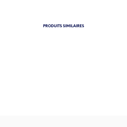
PRODUITS SIMILAIRES
30.84
€
1.00
€