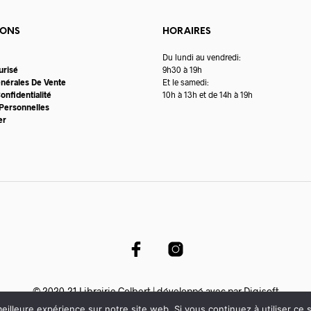
IONS
HORAIRES
Du lundi au vendredi:
urisé
9h30 à 19h
énérales De Vente
Et le samedi:
onfidentialité
10h à 13h et de 14h à 19h
Personnelles
er
© 2020-21 Librairie Colbert | développé avec par
Digisoft
eilleure expérience sur notre site web. Si vous continuez à utiliser ce