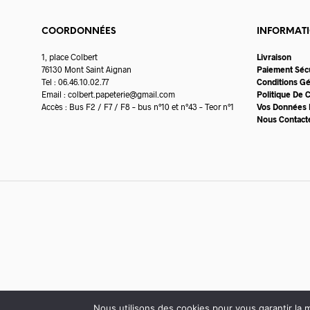
COORDONNÉES
INFORMAT
1, place Colbert
Livraison
76130 Mont Saint Aignan
Paiement Séc
Tel : 06.46.10.02.77
Conditions G
Email :
colbert.papeterie@gmail.com
Politique De C
Accès : Bus F2 / F7 / F8 – bus n°10 et n°43 – Teor n°1
Vos Données 
Nous Contact
Nous utilisons des cookies pour vous garantir la m