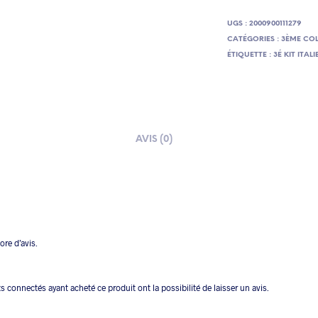
UGS :
2000900111279
CATÉGORIES :
3ÈME COL
ÉTIQUETTE :
3É KIT ITALI
AVIS (0)
core d’avis.
ts connectés ayant acheté ce produit ont la possibilité de laisser un avis.