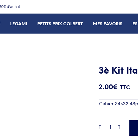
150€ d'achat
LEGAMI
PETITS PRIX COLBERT
MES FAVORIS
ES
3è Kit Ita
2.00
€
TTC
Cahier 24×32 4