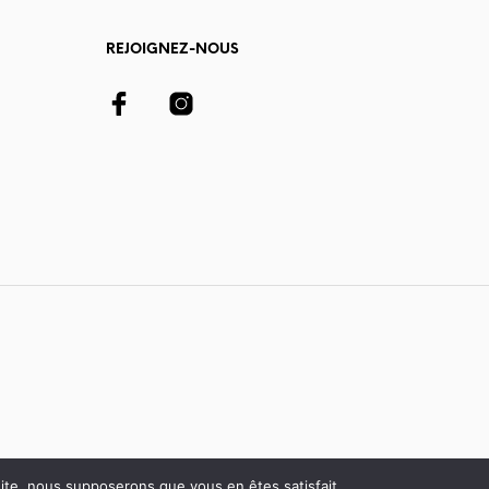
REJOIGNEZ-NOUS
 site, nous supposerons que vous en êtes satisfait.