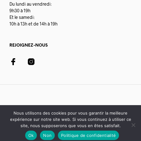
Du lundi au vendredi:
9h30 à 19h
Et le samedi:
10h à 13h et de 14h à 19h
REJOIGNEZ-NOUS
Nous utilisons des cookies pour vous garantir la meilleure
expérience sur notre site web. Si vous continuez à utiliser ce
© 2020-21 Librairie Colbert | développé avec par
Digisoft
site, nous supposerons que vous en êtes satisfait.
Ok
Non
Politique de confidentialité