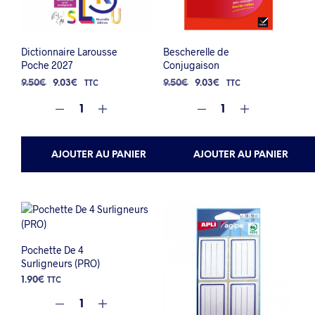
Dictionnaire Larousse
Bescherelle de
Poche 2027
Conjugaison
Le
Le
Le
Le
9.50
€
9.03
€
9.50
€
9.03
€
TTC
TTC
prix
prix
prix
prix
initial
actuel
initial
actuel
était :
est :
était :
est :
9.50€.
9.03€.
9.50€.
9.03€.
AJOUTER AU PANIER
AJOUTER AU PANIER
Pochette De 4
Surligneurs (PRO)
1.90
€
TTC