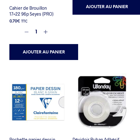
AJOUTER AU PANIER
Cahier de Brouillon
17×22 96p Seyes (PRO)
0.70
€
TTC
AJOUTER AU PANIER
Pochette papier dessin
Dévidoir Ruban Adhésif