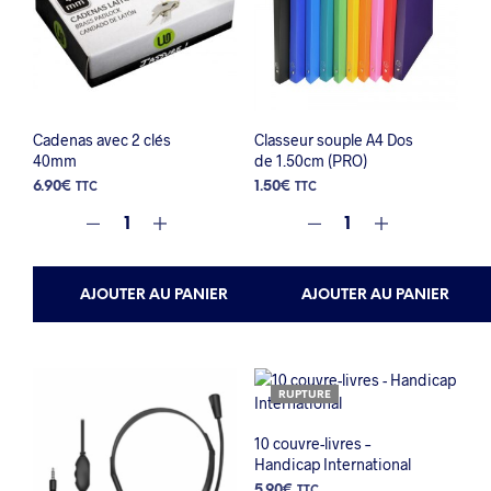
Cadenas avec 2 clés
Classeur souple A4 Dos
40mm
de 1.50cm (PRO)
6.90
€
1.50
€
TTC
TTC
AJOUTER AU PANIER
AJOUTER AU PANIER
RUPTURE
10 couvre-livres –
Handicap International
5.90
€