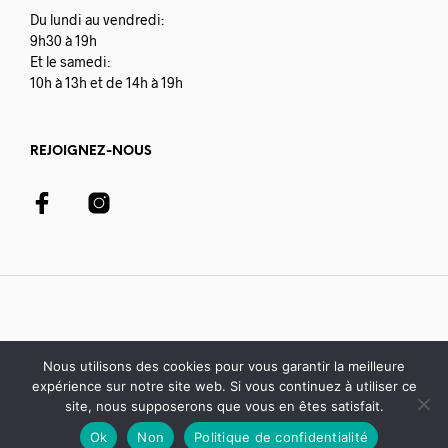
Du lundi au vendredi:
9h30 à 19h
Et le samedi:
10h à 13h et de 14h à 19h
REJOIGNEZ-NOUS
Nous utilisons des cookies pour vous garantir la meilleure
expérience sur notre site web. Si vous continuez à utiliser ce
© 2020-21 Librairie Colbert | développé avec par
Digisoft
site, nous supposerons que vous en êtes satisfait.
Ok
Non
Politique de confidentialité