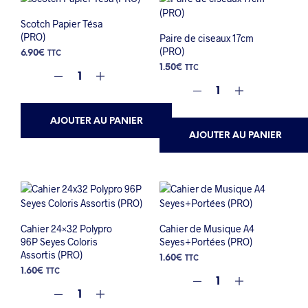
Scotch Papier Tésa
(PRO)
Paire de ciseaux 17cm
(PRO)
6.90
€
TTC
1.50
€
TTC
AJOUTER AU PANIER
AJOUTER AU PANIER
Cahier 24×32 Polypro
Cahier de Musique A4
96P Seyes Coloris
Seyes+Portées (PRO)
Assortis (PRO)
1.60
€
TTC
1.60
€
TTC