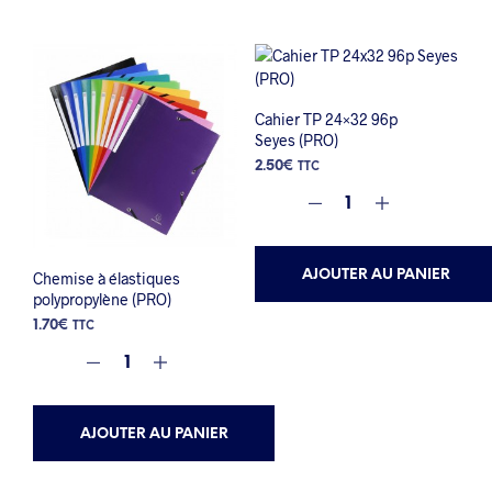
Cahier TP 24×32 96p
Seyes (PRO)
2.50
€
TTC
AJOUTER AU PANIER
Chemise à élastiques
polypropylène (PRO)
1.70
€
TTC
AJOUTER AU PANIER