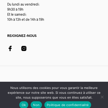
Du lundi au vendredi:
9h30 à 19h
Et le samedi:
10h à 13h et de 14h à 19h
REJOIGNEZ-NOUS
Nous utilisons des cookies pour vous garantir la meilleure
expérience sur notre site web. Si vous continuez à utiliser ce
© 2020-21 Librairie Colbert | développé avec par
Digisoft
site, nous supposerons que vous en êtes satisfait.
Ok
Non
Politique de confidentialité