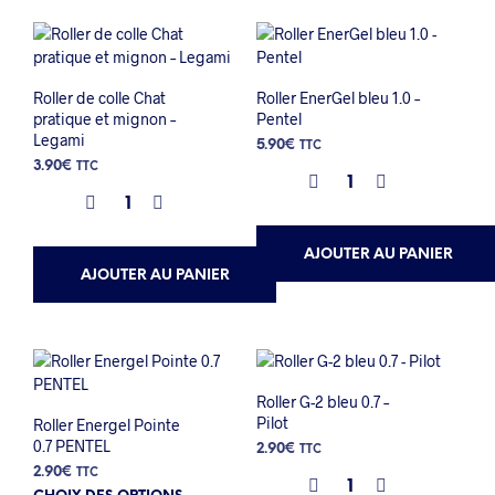
Roller de colle Chat
Roller EnerGel bleu 1.0 –
pratique et mignon –
Pentel
Legami
5.90
€
TTC
3.90
€
TTC
AJOUTER AU PANIER
AJOUTER AU PANIER
Roller G-2 bleu 0.7 –
Pilot
Roller Energel Pointe
0.7 PENTEL
2.90
€
TTC
2.90
€
TTC
Ce