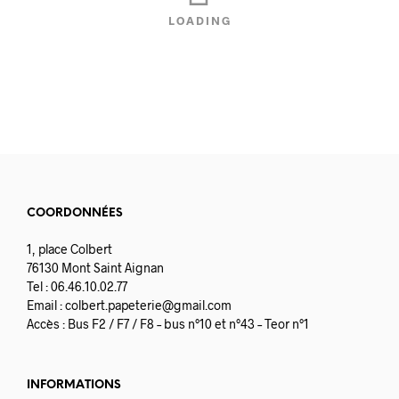
variations.
LOADING
Les
options
peuvent
être
choisies
sur
la
page
du
produit
COORDONNÉES
1, place Colbert
76130 Mont Saint Aignan
Tel : 06.46.10.02.77
Email :
colbert.papeterie@gmail.com
Accès : Bus F2 / F7 / F8 – bus n°10 et n°43 – Teor n°1
INFORMATIONS