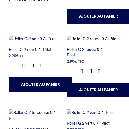
CHOIX DES OPTIONS
produit
a
AJOUTER AU PANIER
plusieurs
variations.
Les
options
peuvent
être
Roller G-2 noir 0.7 – Pilot
Roller G-2 rouge 0.7 –
choisies
Pilot
2.90
€
TTC
sur
2.90
€
TTC
la
page
du
produit
AJOUTER AU PANIER
AJOUTER AU PANIER
Roller G-2 vert 0.7 – Pilot