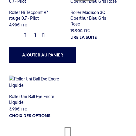
Roller Hi-Tecpoint V7
Roller Madison 3C
rouge 0.7 – Pilot
Oberthur Bleu Gris
Rose
4.90
€
TTC
19.90
€
TTC
LIRE LA SUITE
AJOUTER AU PANIER
Roller Uni Ball Eye Encre
Liquide
3.90
€
TTC
Ce
CHOIX DES OPTIONS
produit
a
plusieurs