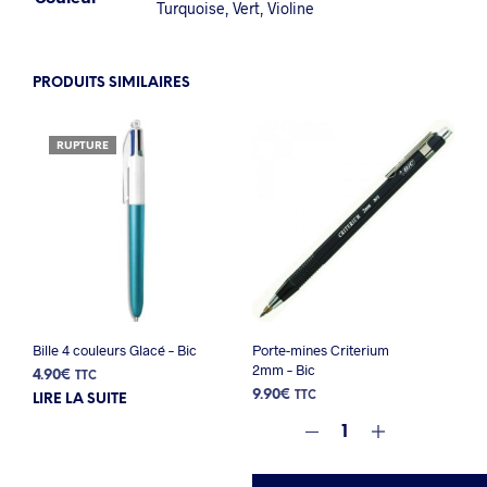
Turquoise
,
Vert
,
Violine
PRODUITS SIMILAIRES
RUPTURE
Bille 4 couleurs Glacé – Bic
Porte-mines Criterium
2mm – Bic
4.90
€
TTC
9.90
€
TTC
LIRE LA SUITE