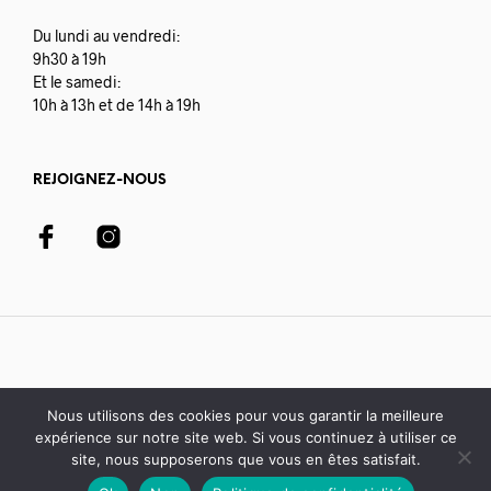
Du lundi au vendredi:
9h30 à 19h
Et le samedi:
10h à 13h et de 14h à 19h
REJOIGNEZ-NOUS
Nous utilisons des cookies pour vous garantir la meilleure
expérience sur notre site web. Si vous continuez à utiliser ce
© 2020-21 Librairie Colbert | développé avec par
Digisoft
site, nous supposerons que vous en êtes satisfait.