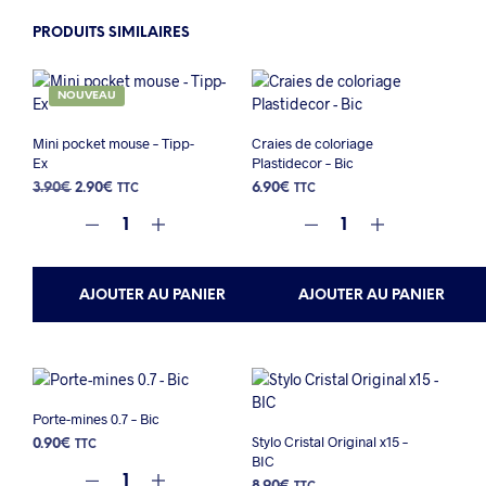
PRODUITS SIMILAIRES
NOUVEAU
Mini pocket mouse – Tipp-
Craies de coloriage
Ex
Plastidecor – Bic
Le
Le
3.90
€
2.90
€
6.90
€
TTC
TTC
prix
prix
initial
actuel
était :
est :
3.90€.
2.90€.
AJOUTER AU PANIER
AJOUTER AU PANIER
Porte-mines 0.7 – Bic
Stylo Cristal Original x15 –
0.90
€
TTC
BIC