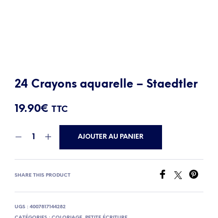
24 Crayons aquarelle – Staedtler
19.90
€
TTC
AJOUTER AU PANIER
SHARE THIS PRODUCT
UGS :
4007817144282
CATÉGORIES :
COLORIAGE
,
PETITE ÉCRITURE