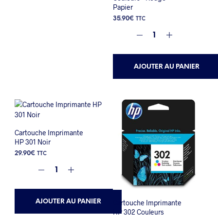
Papier
options
35.90
€
peuvent
TTC
être
choisies
sur
la
AJOUTER AU PANIER
page
du
produit
Cartouche Imprimante
HP 301 Noir
29.90
€
TTC
AJOUTER AU PANIER
Cartouche Imprimante
HP 302 Couleurs