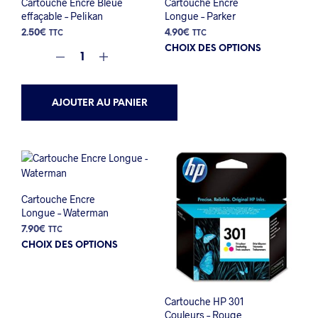
Cartouche Encre Bleue
Cartouche Encre
effaçable – Pelikan
Longue – Parker
2.50
€
4.90
€
TTC
TTC
Ce
CHOIX DES OPTIONS
prod
a
plus
AJOUTER AU PANIER
varia
Les
opti
peuv
être
choi
sur
Cartouche Encre
la
Longue – Waterman
pag
7.90
€
TTC
du
Ce
CHOIX DES OPTIONS
prod
produit
a
plusieurs
Cartouche HP 301
variations.
Couleurs – Rouge
Les