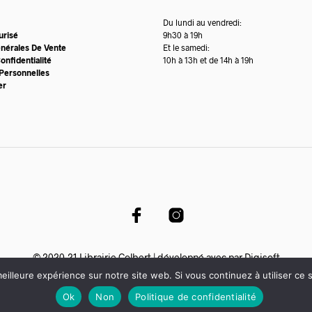
Du lundi au vendredi:
urisé
9h30 à 19h
énérales De Vente
Et le samedi:
onfidentialité
10h à 13h et de 14h à 19h
Personnelles
er
© 2020-21 Librairie Colbert | développé avec par
Digisoft
eilleure expérience sur notre site web. Si vous continuez à utiliser ce
Ok
Non
Politique de confidentialité