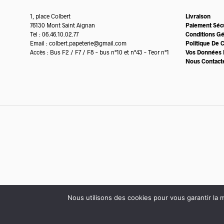
1, place Colbert
Livraison
76130 Mont Saint Aignan
Paiement Séc
Tel : 06.46.10.02.77
Conditions G
Email :
colbert.papeterie@gmail.com
Politique De C
Accès : Bus F2 / F7 / F8 – bus n°10 et n°43 – Teor n°1
Vos Données 
Nous Contact
Nous utilisons des cookies pour vous garantir la m