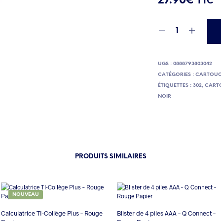
27.90
€
TTC
UGS :
0888793803042
CATÉGORIES :
CARTOUC
ÉTIQUETTES :
302
,
CART
NOIR
PRODUITS SIMILAIRES
NOUVEAU
Calculatrice TI-Collège Plus – Rouge
Blister de 4 piles AAA – Q Connect –