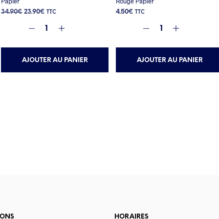
Papier
Rouge Papier
Le
Le
34.90
€
23.90
€
4.50
€
TTC
TTC
prix
prix
initial
actuel
était :
est :
34.90€.
23.90€.
AJOUTER AU PANIER
AJOUTER AU PANIER
IONS
HORAIRES