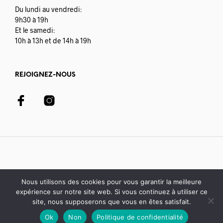
Du lundi au vendredi:
9h30 à 19h
Et le samedi:
10h à 13h et de 14h à 19h
REJOIGNEZ-NOUS
Nous utilisons des cookies pour vous garantir la meilleure
expérience sur notre site web. Si vous continuez à utiliser ce
© 2020-21 Librairie Colbert | développé avec par
Digisoft
site, nous supposerons que vous en êtes satisfait.
Ok
Non
Politique de confidentialité