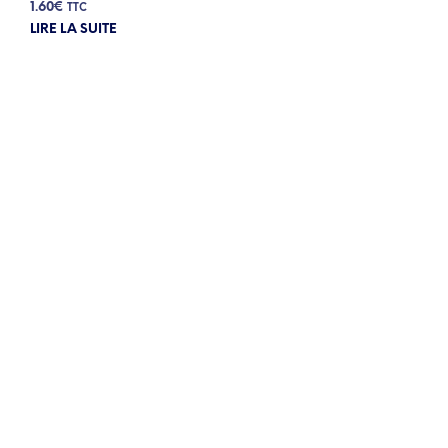
1.60
€
TTC
LIRE LA SUITE
3.20
€
2.76
€
4.82
€
1.60
€