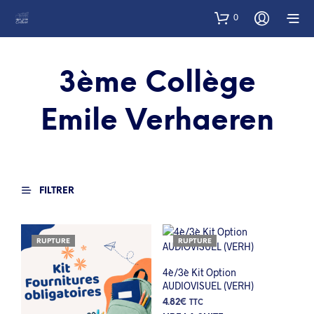
0
3ème Collège
Emile Verhaeren
FILTRER
RUPTURE
RUPTURE
4è/3è Kit Option
AUDIOVISUEL (VERH)
4.82
€
TTC