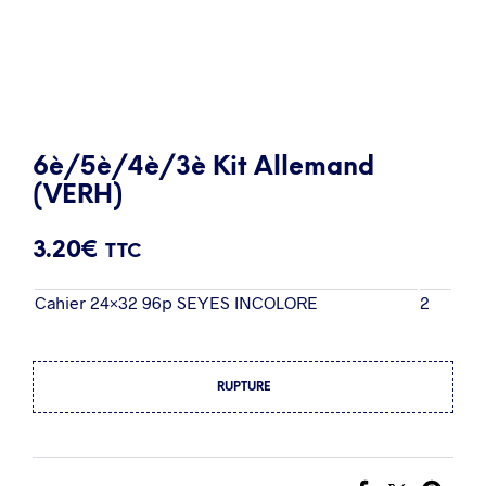
6è/5è/4è/3è Kit Allemand
(VERH)
3.20
€
TTC
Cahier 24×32 96p SEYES INCOLORE
2
RUPTURE