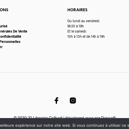
page
du
IONS
HORAIRES
produit
Du lundi au vendredi:
urisé
9h30 à 19h
énérales De Vente
Et le samedi:
onfidentialité
10h à 13h et de 14h à 19h
Personnelles
er
© 2020-21 Librairie Colbert | développé avec par
Digisoft
eilleure expérience sur notre site web. Si vous continuez à utiliser ce