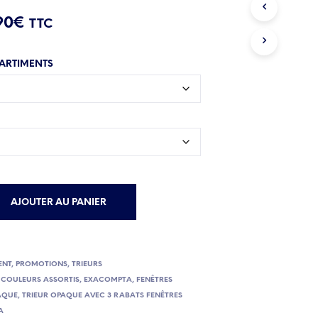
Plage
90
€
TTC
de
ARTIMENTS
prix :
6.90€
à
9.90€
AJOUTER AU PANIER
ENT
,
PROMOTIONS
,
TRIEURS
,
COULEURS ASSORTIS
,
EXACOMPTA
,
FENÊTRES
AQUE
,
TRIEUR OPAQUE AVEC 3 RABATS FENÊTRES
A