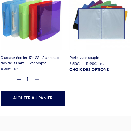
Classeur écolier 17 × 22 – 2 anneaux –
Porte-vues souple
dos de 30 mm – Exacompta
Plage
2.50
€
–
11.90
€
TTC
Ce
4.90
€
de
TTC
CHOIX DES OPTIONS
produit
prix :
a
2.50€
plusieurs
à
variations.
11.90€
Les
AJOUTER AU PANIER
options
peuvent
être
choisies
sur
la