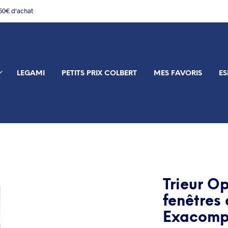
150€ d'achat
LEGAMI
PETITS PRIX COLBERT
MES FAVORIS
ES
Trieur O
fenêtres
Exacomp