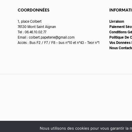
COORDONNÉES
INFORMAT
1, place Colbert
Livraison
76130 Mont Saint Aignan
Paiement Séc
Tel : 06.46.10.02.77
Conditions G
Email :
colbert.papeterie@gmail.com
Politique De C
Accès : Bus F2 / F7 / F8 – bus n°10 et n°43 – Teor n°1
Vos Données 
Nous Contact
Nous utilisons des cookies pour vous garantir la m