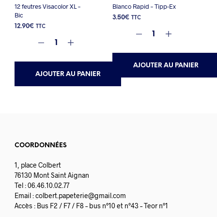
12 feutres Visacolor XL –
Blanco Rapid – Tipp-Ex
Bic
3.50
€
TTC
12.90
€
TTC
AJOUTER AU PANIER
AJOUTER AU PANIER
COORDONNÉES
1, place Colbert
76130 Mont Saint Aignan
Tel : 06.46.10.02.77
Email :
colbert.papeterie@gmail.com
Accès : Bus F2 / F7 / F8 – bus n°10 et n°43 – Teor n°1