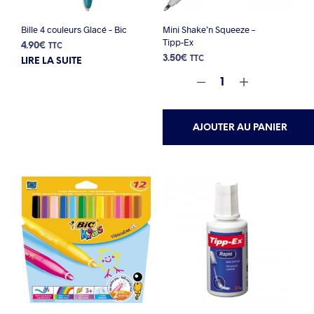
Bille 4 couleurs Glacé – Bic
Mini Shake’n Squeeze –
Tipp-Ex
4.90
€
TTC
3.50
€
TTC
LIRE LA SUITE
AJOUTER AU PANIER