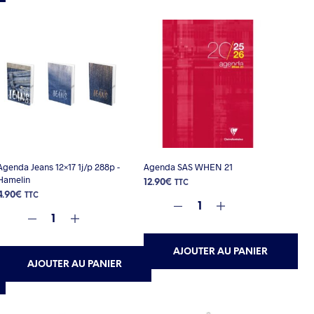
Agenda Jeans 12×17 1j/p 288p -
Agenda SAS WHEN 21
Hamelin
12.90
€
TTC
4.90
€
TTC
AJOUTER AU PANIER
AJOUTER AU PANIER