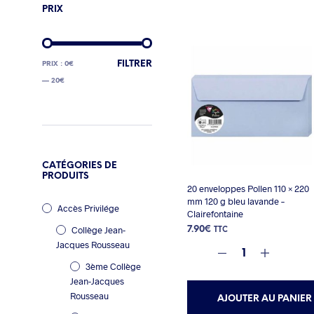
PRIX
PRIX
PRIX
FILTRER
PRIX :
0€
MIN
MAX
—
20€
CATÉGORIES DE
PRODUITS
20 enveloppes Pollen 110 × 220
mm 120 g bleu lavande –
Accès Privilége
Clairefontaine
Collège Jean-
7.90
€
TTC
Jacques Rousseau
3ème Collège
Jean-Jacques
Rousseau
AJOUTER AU PANIER