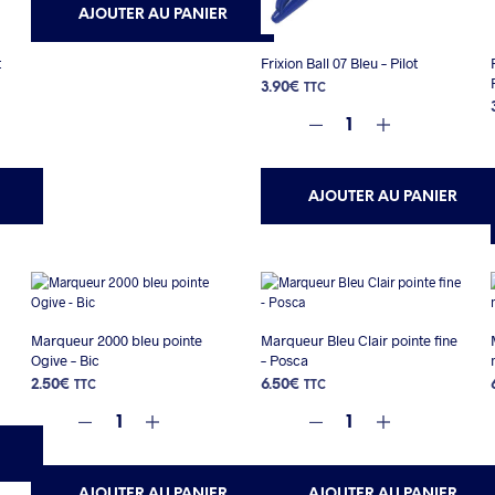
AJOUTER AU PANIER
t
Frixion Ball 07 Bleu – Pilot
3.90
€
TTC
AJOUTER AU PANIER
Marqueur 2000 bleu pointe
Marqueur Bleu Clair pointe fine
Ogive – Bic
– Posca
2.50
€
6.50
€
TTC
TTC
AJOUTER AU PANIER
AJOUTER AU PANIER