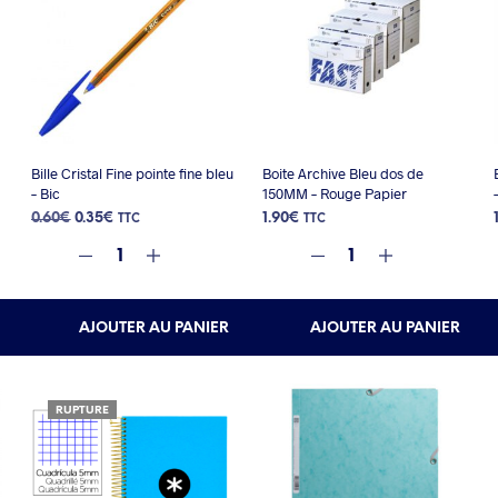
Bille Cristal Fine pointe fine bleu
Boite Archive Bleu dos de
– Bic
150MM – Rouge Papier
Le
Le
0.60
€
0.35
€
1.90
€
TTC
TTC
prix
prix
initial
actuel
était :
est :
0.60€.
0.35€.
AJOUTER AU PANIER
AJOUTER AU PANIER
RUPTURE