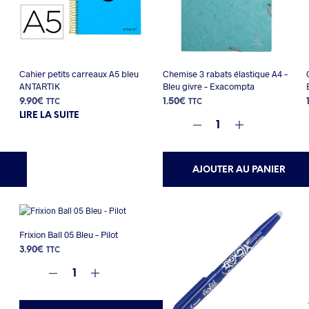
Cahier petits carreaux A5 bleu
Chemise 3 rabats élastique A4 –
ANTARTIK
Bleu givre – Exacompta
9.90
€
1.50
€
TTC
TTC
LIRE LA SUITE
AJOUTER AU PANIER
Frixion Ball 05 Bleu – Pilot
3.90
€
TTC