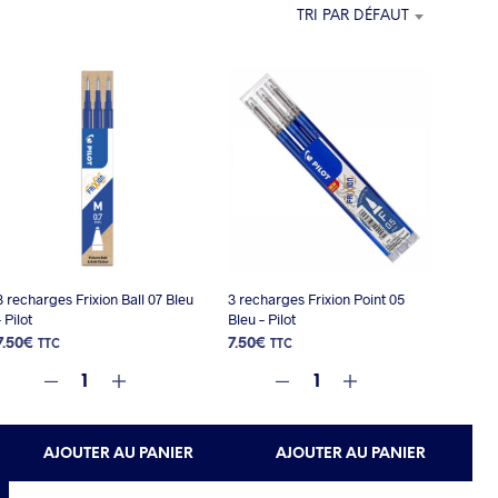
E
TRI PAR DÉFAUT
P
A
N
I
E
R
E
S
T
V
I
D
E
3 recharges Frixion Ball 07 Bleu
3 recharges Frixion Point 05
.
– Pilot
Bleu – Pilot
7.50
€
7.50
€
TTC
TTC
AJOUTER AU PANIER
AJOUTER AU PANIER