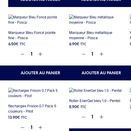
Marqueur Bleu Foncé pointe
Marqueur Bleu métallique
fine – Posca
moyenne – Posca
6.50
€
6.90
€
TTC
TTC
AJOUTER AU PANIER
AJOUTER AU PANIER
Roller EnerGel bleu 1.0 – Pentel
Recharges Frixion 0.7 Pack 5
5.90
€
TTC
couleurs – Pilot
13.90
€
TTC