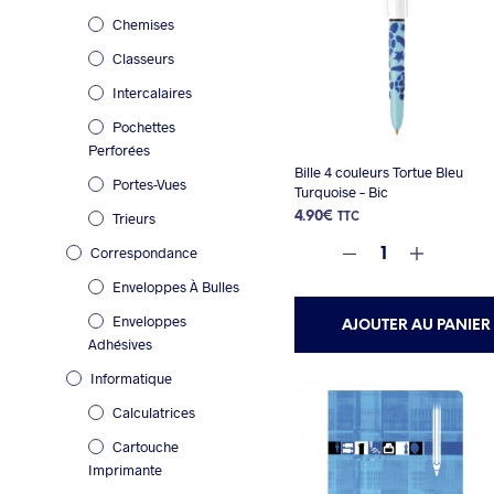
Chemises
Classeurs
Intercalaires
Pochettes
Perforées
Bille 4 couleurs Tortue Bleu
Portes-Vues
Turquoise – Bic
Trieurs
4.90
€
TTC
Correspondance
Enveloppes À Bulles
Enveloppes
AJOUTER AU PANIER
Adhésives
Informatique
Calculatrices
Cartouche
Imprimante