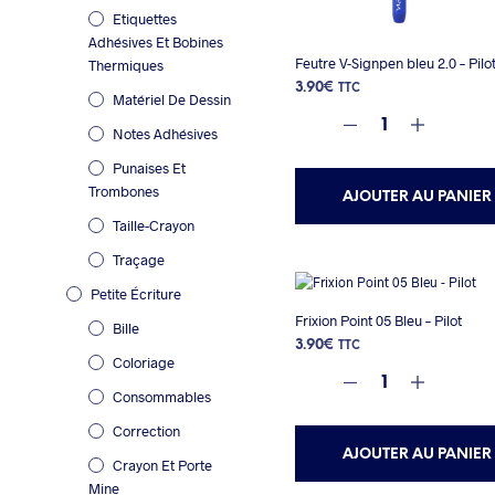
Etiquettes
Adhésives Et Bobines
Feutre V-Signpen bleu 2.0 – Pilo
Thermiques
3.90
€
TTC
Matériel De Dessin
Notes Adhésives
Punaises Et
Trombones
AJOUTER AU PANIER
Taille-Crayon
Traçage
Petite Écriture
Frixion Point 05 Bleu – Pilot
Bille
3.90
€
TTC
Coloriage
Consommables
Correction
AJOUTER AU PANIER
Crayon Et Porte
Mine