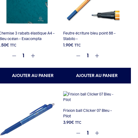
Chemise 3 rabats élastique A4 –
Feutre écriture bleu point 88 –
Bleu océan – Exacompta
Stabilo –
1.50
€
1.90
€
TTC
TTC
AJOUTER AU PANIER
AJOUTER AU PANIER
Frixion ball Clicker 07 Bleu –
Pilot
3.90
€
TTC