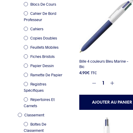
Blocs De Cours
Cahier De Bord
Professeur
Cahiers
Copies Doubles
Feuillets Mobiles
Fiches Bristols
Bille 4 couleurs Bleu Marine –
Papier Dessin
Bic
4.90
€
TTC
Ramette De Papier
Registres
Spécifiques
Répertoires Et
AJOUTER AU PANIER
Carnets
Classement
Boîtes De
Classement