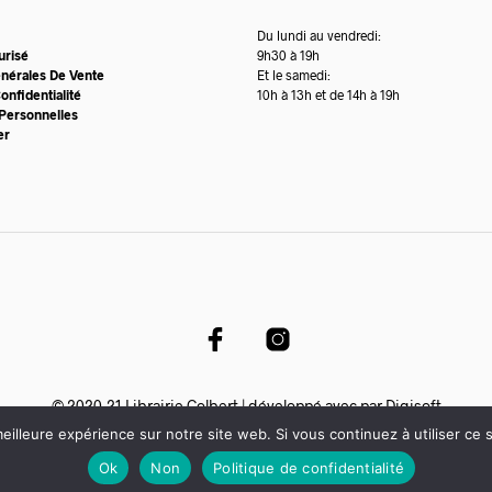
Du lundi au vendredi:
urisé
9h30 à 19h
énérales De Vente
Et le samedi:
onfidentialité
10h à 13h et de 14h à 19h
Personnelles
er
© 2020-21 Librairie Colbert | développé avec par
Digisoft
eilleure expérience sur notre site web. Si vous continuez à utiliser ce
Ok
Non
Politique de confidentialité