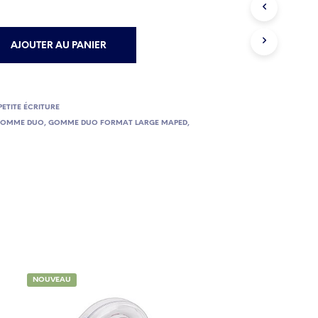
E
P
A
AJOUTER AU PANIER
N
I
E
R
E
PETITE ÉCRITURE
S
GOMME DUO
,
GOMME DUO FORMAT LARGE MAPED
,
T
V
I
D
E
.
NOUVEAU