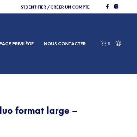
S’IDENTIFIER / CRÉER UN COMPTE
0
PACE PRIVILÈGE
NOUS CONTACTER
o format large –
V
O
T
R