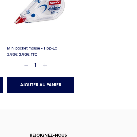
Mini pocket mouse – Tipp-Ex
Le
Le
3.90
€
2.90
€
TTC
prix
prix
initial
actuel
était :
est :
3.90€.
2.90€.
AJOUTER AU PANIER
REJOIGNEZ-NOUS