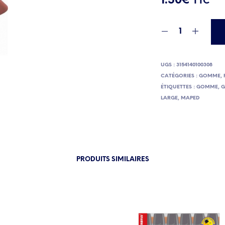
1.50
€
TTC
UGS :
3154140100308
CATÉGORIES :
GOMME
,
ÉTIQUETTES :
GOMME
,
LARGE
,
MAPED
PRODUITS SIMILAIRES