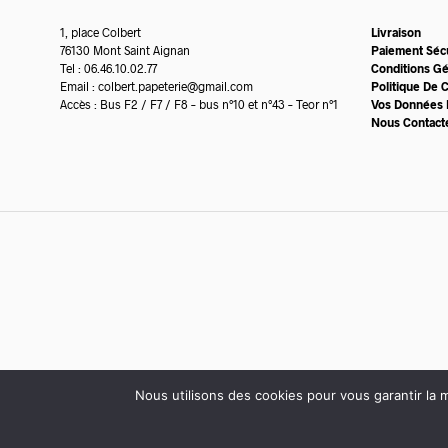
1, place Colbert
Livraison
76130 Mont Saint Aignan
Paiement Séc
Tel : 06.46.10.02.77
Conditions G
Email :
colbert.papeterie@gmail.com
Politique De C
Accès : Bus F2 / F7 / F8 – bus n°10 et n°43 – Teor n°1
Vos Données 
Nous Contact
Nous utilisons des cookies pour vous garantir la m