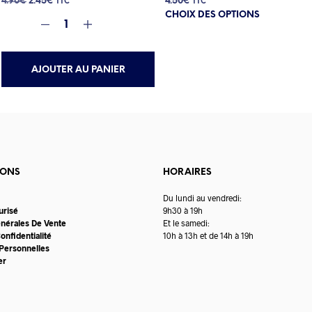
Le
Le
4.90
€
2.45
€
4.50
€
TTC
TTC
Ce
prix
prix
CHOIX DES OPTIONS
produit
initial
actuel
a
était :
est :
plusieurs
4.90€.
2.45€.
variations.
AJOUTER AU PANIER
Les
options
peuvent
être
choisies
sur
la
page
IONS
HORAIRES
du
produit
Du lundi au vendredi:
urisé
9h30 à 19h
énérales De Vente
Et le samedi:
onfidentialité
10h à 13h et de 14h à 19h
Personnelles
er