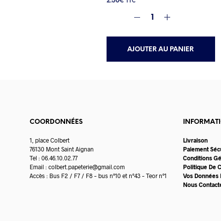
2.50
€
TTC
AJOUTER AU PANIER
COORDONNÉES
INFORMAT
1, place Colbert
Livraison
76130 Mont Saint Aignan
Paiement Séc
Tel : 06.46.10.02.77
Conditions G
Email :
colbert.papeterie@gmail.com
Politique De C
Accès : Bus F2 / F7 / F8 – bus n°10 et n°43 – Teor n°1
Vos Données 
Nous Contact