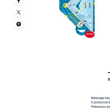
D
Marquage haute
0 positionné d
Préhension e