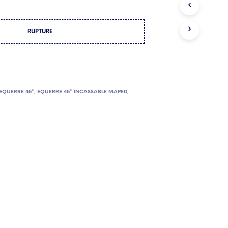
E
P
A
RUPTURE
N
I
E
R
E
S
T
EQUERRE 45°
,
EQUERRE 45° INCASSABLE MAPED
,
V
I
D
E
.