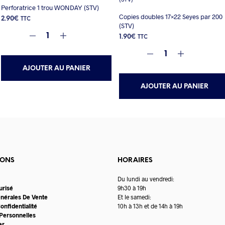
Perforatrice 1 trou WONDAY (STV)
Copies doubles 17×22 Seyes par 200
2.90
€
TTC
(STV)
1.90
€
TTC
AJOUTER AU PANIER
AJOUTER AU PANIER
IONS
HORAIRES
Du lundi au vendredi:
urisé
9h30 à 19h
énérales De Vente
Et le samedi:
onfidentialité
10h à 13h et de 14h à 19h
Personnelles
er