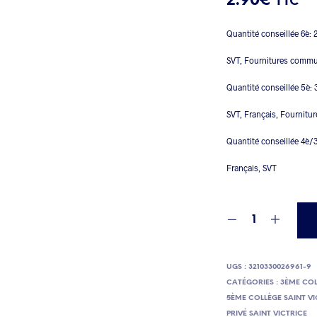
2.90
€
TTC
Quantité conseillée 6è: 
SVT, Fournitures comm
Quantité conseillée 5è: 
SVT, Français, Fournit
Quantité conseillée 4è/
Français, SVT
UGS :
3210330026961-9
CATÉGORIES :
3ÈME COL
5ÈME COLLÈGE SAINT VI
PRIVÉ SAINT VICTRICE