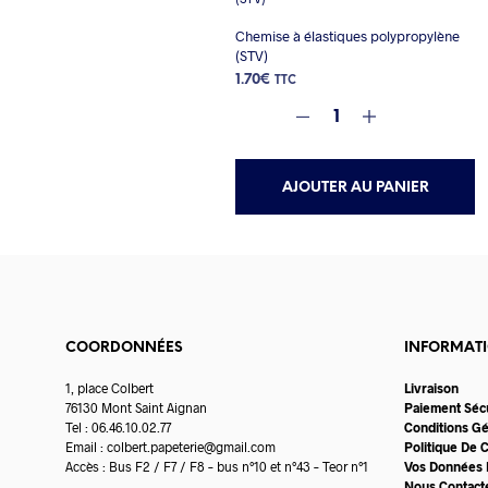
Chemise à élastiques polypropylène
(STV)
1.70
€
TTC
AJOUTER AU PANIER
COORDONNÉES
INFORMAT
1, place Colbert
Livraison
76130 Mont Saint Aignan
Paiement Séc
Tel : 06.46.10.02.77
Conditions G
Email :
colbert.papeterie@gmail.com
Politique De C
Accès : Bus F2 / F7 / F8 – bus n°10 et n°43 – Teor n°1
Vos Données 
Nous Contact