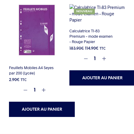
NOUVEAU
Calculatrice TI-83
Premium – mode examen
– Rouge Papier
Le
Le
183.90
€
114.90
€
TTC
prix
prix
initial
actuel
était :
est :
Feuillets Mobiles A4 Seyes
183.90€.
114.90€.
par 200 (Lycée)
AJOUTER AU PANIER
2.90
€
TTC
AJOUTER AU PANIER