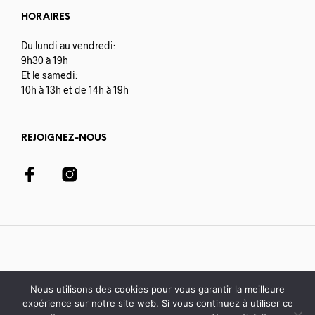
HORAIRES
Du lundi au vendredi:
9h30 à 19h
Et le samedi:
10h à 13h et de 14h à 19h
REJOIGNEZ-NOUS
Nous utilisons des cookies pour vous garantir la meilleure
expérience sur notre site web. Si vous continuez à utiliser ce
© 2020-21 Librairie Colbert | développé avec par
Digisoft