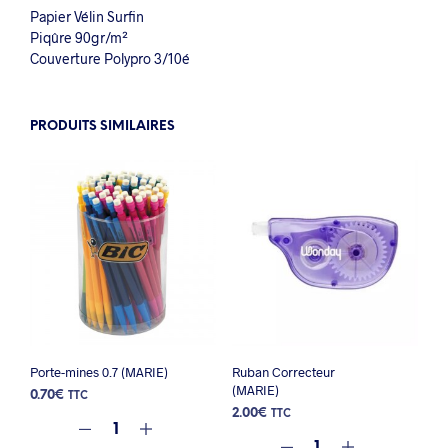
Papier Vélin Surfin
Piqûre 90gr/m²
Couverture Polypro 3/10é
PRODUITS SIMILAIRES
Porte-mines 0.7 (MARIE)
Ruban Correcteur
(MARIE)
0.70
€
TTC
2.00
€
TTC