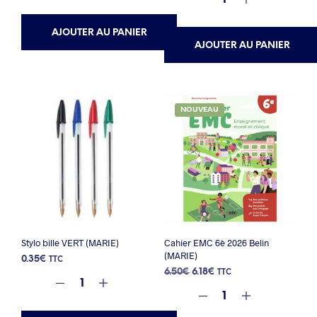
AJOUTER AU PANIER
AJOUTER AU PANIER
NOUVEAU
Stylo bille VERT (MARIE)
Cahier EMC 6è 2026 Belin
(MARIE)
0.35
€
TTC
Le
Le
6.50
€
6.18
€
TTC
prix
prix
initial
actuel
était :
est :