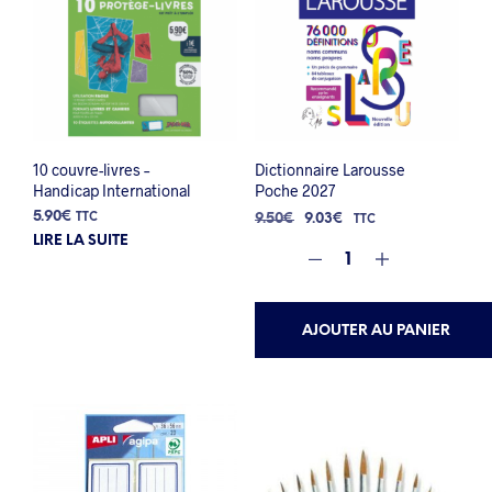
10 couvre-livres –
Dictionnaire Larousse
Handicap International
Poche 2027
Le
Le
5.90
€
TTC
9.50
€
9.03
€
TTC
prix
prix
LIRE LA SUITE
initial
actuel
était :
est :
9.50€.
9.03€.
AJOUTER AU PANIER