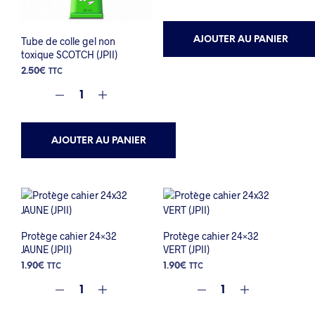
AJOUTER AU PANIER
Tube de colle gel non
toxique SCOTCH (JPII)
2.50
€
TTC
AJOUTER AU PANIER
Protège cahier 24×32
Protège cahier 24×32
JAUNE (JPII)
VERT (JPII)
1.90
€
1.90
€
TTC
TTC