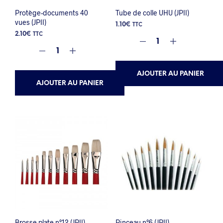
Protège-documents 40
Tube de colle UHU (JPII)
vues (JPII)
1.10
€
TTC
2.10
€
TTC
AJOUTER AU PANIER
AJOUTER AU PANIER
Brosse plate n°12 (JPII)
Pinceau n°6 (JPII)