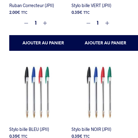
Ruban Correcteur (JPII)
Stylo bille VERT (JPII)
2.00
€
0.35
€
TTC
TTC
AJOUTER AU PANIER
AJOUTER AU PANIER
Stylo bille BLEU (JPII)
Stylo bille NOIR (JPII)
0.35
€
0.35
€
TTC
TTC