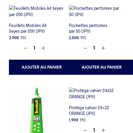
Feuillets Mobiles A4
Pochettes perforées
Seyes par 200 (JPII)
par 50 (JPII)
2.90
€
2.50
€
TTC
TTC
AJOUTER AU PANIER
AJOUTER AU PANIER
Protège cahier 24×32
ORANGE (JPII)
1.90
€
TTC