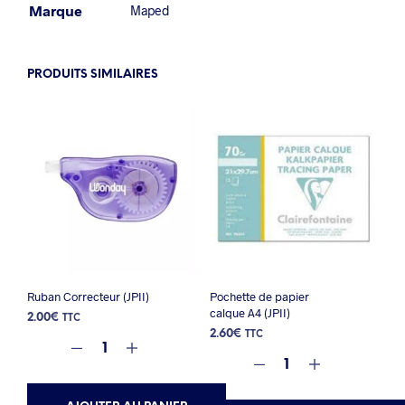
Marque
Maped
PRODUITS SIMILAIRES
Ruban Correcteur (JPII)
Pochette de papier
calque A4 (JPII)
2.00
€
TTC
2.60
€
TTC