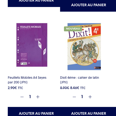
AJOUTER AU PANIER
AJOUTER AU PANIER
NOUVEAU
Feuillets Mobiles A4 Seyes
Dixit 4éme : cahier de latin
par 200 (JPII)
(JPII)
Le
Le
2.90
€
8.90
€
8.46
€
TTC
TTC
prix
prix
initial
actuel
était :
est :
8.90€.
8.46€.
AJOUTER AU PANIER
AJOUTER AU PANIER