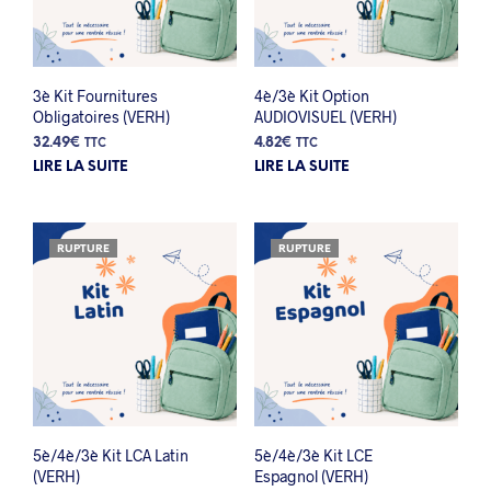
3è Kit Fournitures
4è/3è Kit Option
Obligatoires (VERH)
AUDIOVISUEL (VERH)
32.49
€
4.82
€
TTC
TTC
LIRE LA SUITE
LIRE LA SUITE
RUPTURE
RUPTURE
5è/4è/3è Kit LCA Latin
5è/4è/3è Kit LCE
(VERH)
Espagnol (VERH)