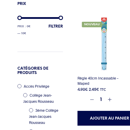
PRIX
NOUVEAU
PRIX
PRIX
FILTRER
PRIX :
0€
MIN
MAX
—
10€
CATÉGORIES DE
PRODUITS
Règle 40cm Incassable –
Maped
Accès Privilége
Le
Le
4.90
€
2.45
€
TTC
Collège Jean-
prix
prix
initial
actuel
Jacques Rousseau
était :
est :
3ème Collège
4.90€.
2.45€.
Jean-Jacques
AJOUTER AU PANIER
Rousseau