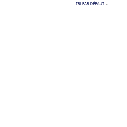
E
TRI PAR DÉFAUT
P
A
N
I
E
R
E
S
T
V
I
D
E
.