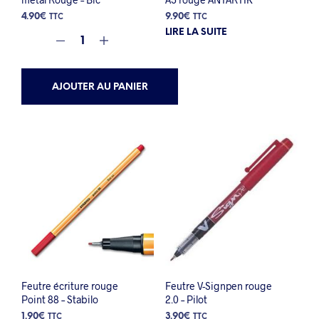
4.90
€
9.90
€
TTC
TTC
LIRE LA SUITE
AJOUTER AU PANIER
Feutre écriture rouge
Feutre V-Signpen rouge
Point 88 – Stabilo
2.0 – Pilot
1.90
€
3.90
€
TTC
TTC