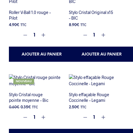
Roller V-Ball 1.0 rouge –
Stylo Cristal Original x15
Pilot
– BIC
4.90
€
8.90
€
TTC
TTC
AJOUTER AU PANIER
AJOUTER AU PANIER
NOUVEAU
Stylo Cristal rouge
Stylo effaçable Rouge
pointe moyenne – Bic
Coccinelle – Legami
Le
Le
0.60
€
0.35
€
2.50
€
TTC
TTC
prix
prix
initial
actuel
était :
est :
0.60€.
0.35€.