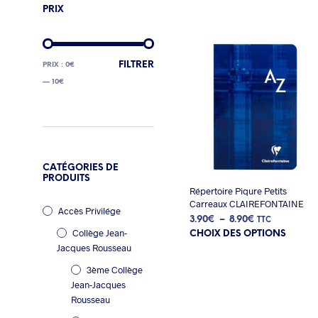
PRIX
PRIX
PRIX
FILTRER
PRIX :
0€
MIN
MAX
—
10€
CATÉGORIES DE
PRODUITS
Répertoire Piqure Petits
Carreaux CLAIREFONTAINE
Accès Privilége
Plage
3.90
€
–
8.90
€
TTC
Collège Jean-
Ce
de
CHOIX DES OPTIONS
produit
prix :
Jacques Rousseau
a
3.90€
3ème Collège
plusieur
à
variation
Jean-Jacques
8.90€
Les
Rousseau
options