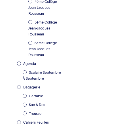
4ème Collège
peuvent
être
Jean-Jacques
choisies
Rousseau
sur
5ème Collège
la
page
Jean-Jacques
du
Rousseau
produit
6ème Collège
Jean-Jacques
Rousseau
Agenda
Scolaire Septembre
À Septembre
Bagagerie
Cartable
Sac À Dos
Trousse
Cahiers Feuilles