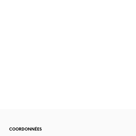
4.90
€
6.90
€
COORDONNÉES