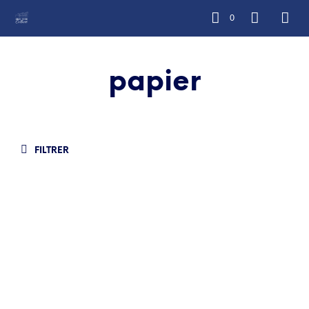
0
papier
FILTRER
3.00
€
2.00
€
7.90
€
6.90
€