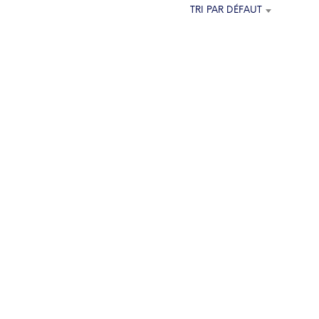
E
TRI PAR DÉFAUT
P
A
N
I
E
R
E
S
T
V
I
D
E
.