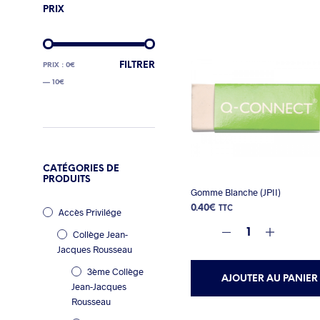
PRIX
PRIX
PRIX
FILTRER
PRIX :
0€
MIN
MAX
—
10€
CATÉGORIES DE
PRODUITS
Gomme Blanche (JPII)
0.40
€
TTC
Accès Privilége
Collège Jean-
Jacques Rousseau
3ème Collège
AJOUTER AU PANIER
Jean-Jacques
Rousseau