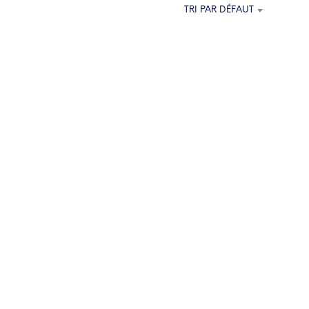
E
TRI PAR DÉFAUT
P
A
N
I
E
R
E
S
T
V
I
D
E
.