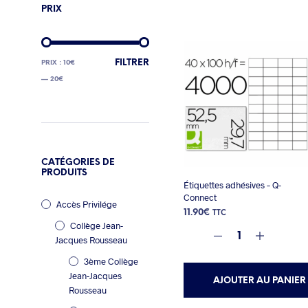
PRIX
PRIX
PRIX
FILTRER
PRIX :
10€
MIN
MAX
—
20€
CATÉGORIES DE
PRODUITS
Étiquettes adhésives – Q-
Connect
Accès Privilége
11.90
€
TTC
Collège Jean-
Jacques Rousseau
3ème Collège
Jean-Jacques
AJOUTER AU PANIER
Rousseau