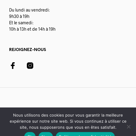
Du lundi au vendredi:
9h30 à 19h
Et le samedi:
10h à 13h et de 14h à 19h
REJOIGNEZ-NOUS
Nous utilisons des cookies pour vous garantir la meilleure
expérience sur notre site web. Si vous continuez à utiliser ce
© 2020-21 Librairie Colbert | développé avec par
Digisoft
site, nous supposerons que vous en êtes satisfait.