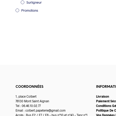
Surligneur
Promotions
COORDONNÉES
INFORMAT
1, place Colbert
Livraison
76130 Mont Saint Aignan
Paiement Séc
Tel : 06.46.10.02.77
Conditions G
Email :
colbert.papeterie@gmail.com
Politique De C
Accès : Bus F2 / F7 / F8 – bus n°10 et n°43 – Teor n°1
Vos Données 