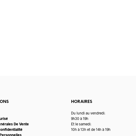
IONS
HORAIRES
Du lundi au vendredi:
urisé
9h30 à 19h
énérales De Vente
Et le samedi:
onfidentialité
10h à 13h et de 14h à 19h
Personnelles