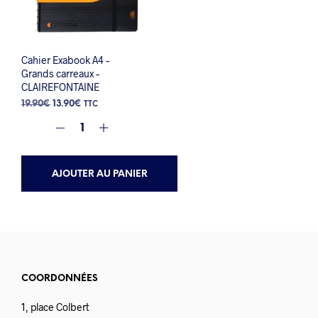
Cahier Exabook A4 –
Grands carreaux –
CLAIREFONTAINE
Le
Le
19.90
€
13.90
€
TTC
prix
prix
initial
actuel
était :
est :
19.90€.
13.90€.
AJOUTER AU PANIER
COORDONNÉES
1, place Colbert