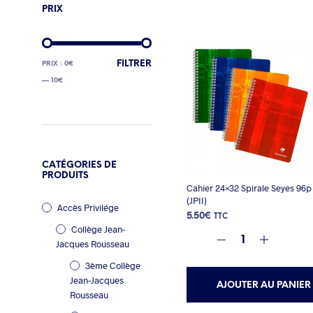
PRIX
PRIX
PRIX
FILTRER
PRIX :
0€
MIN
MAX
—
10€
CATÉGORIES DE
PRODUITS
Cahier 24×32 Spirale Seyes 96p
(JPII)
Accès Privilége
5.50
€
TTC
Collège Jean-
Jacques Rousseau
3ème Collège
Jean-Jacques
AJOUTER AU PANIER
Rousseau