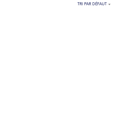
E
TRI PAR DÉFAUT
P
A
N
I
E
R
E
S
T
V
I
D
E
.