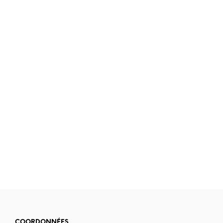
10.90
€
COORDONNÉES