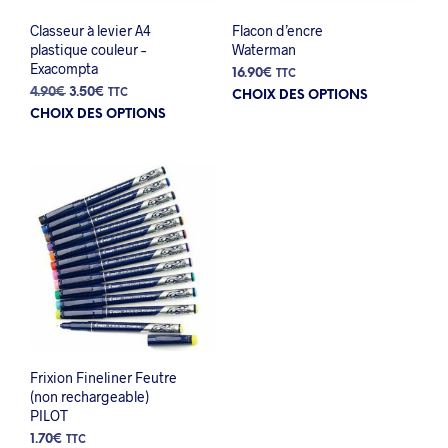
Classeur à levier A4
Flacon d’encre
plastique couleur –
Waterman
Exacompta
16.90
€
TTC
Ce
Le
Le
4.90
€
3.50
€
TTC
CHOIX DES OPTIONS
Ce
prix
prix
prod
CHOIX DES OPTIONS
initial
actuel
produit
a
était :
est :
a
plus
4.90€.
3.50€.
plusieurs
varia
variations.
Les
Les
opti
options
peuv
peuvent
être
être
choi
choisies
sur
sur
la
la
pag
page
du
Frixion Fineliner Feutre
du
prod
(non rechargeable)
produit
PILOT
1.70
€
TTC