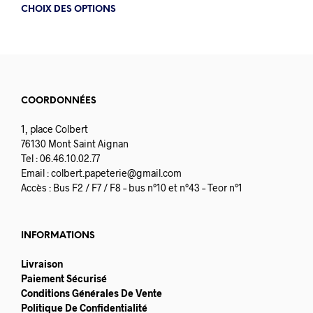
Ce
CHOIX DES OPTIONS
produit
a
plusieurs
variations.
Les
options
COORDONNÉES
peuvent
être
1, place Colbert
choisies
76130 Mont Saint Aignan
sur
Tel : 06.46.10.02.77
la
Email :
colbert.papeterie@gmail.com
page
Accès : Bus F2 / F7 / F8 – bus n°10 et n°43 – Teor n°1
du
produit
INFORMATIONS
Livraison
Paiement Sécurisé
Conditions Générales De Vente
Politique De Confidentialité