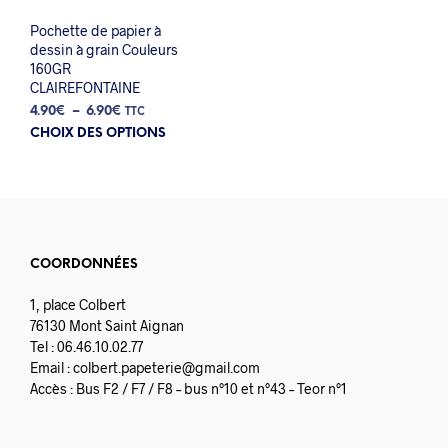
Pochette de papier à
dessin à grain Couleurs
160GR
CLAIREFONTAINE
Plage
4.90
€
–
6.90
€
TTC
Ce
de
CHOIX DES OPTIONS
prix :
produit
4.90€
a
à
plusieurs
6.90€
variations.
Les
options
COORDONNÉES
peuvent
être
1, place Colbert
choisies
76130 Mont Saint Aignan
sur
Tel : 06.46.10.02.77
la
Email :
colbert.papeterie@gmail.com
page
Accès : Bus F2 / F7 / F8 – bus n°10 et n°43 – Teor n°1
du
produit