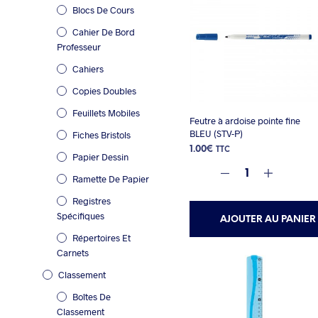
Blocs De Cours
Cahier De Bord
Professeur
Cahiers
Copies Doubles
Feuillets Mobiles
Feutre à ardoise pointe fine
BLEU (STV-P)
Fiches Bristols
1.00
€
TTC
Papier Dessin
Ramette De Papier
Registres
Spécifiques
AJOUTER AU PANIER
Répertoires Et
Carnets
Classement
Boîtes De
Classement