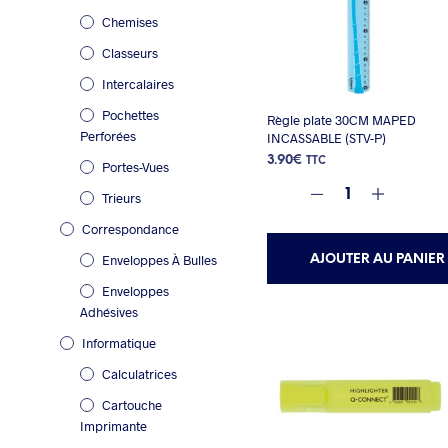
Chemises
Classeurs
Intercalaires
Pochettes
Règle plate 30CM MAPED
Perforées
INCASSABLE (STV-P)
3.90
€
TTC
Portes-Vues
Trieurs
Correspondance
Enveloppes À Bulles
AJOUTER AU PANIER
Enveloppes
Adhésives
Informatique
Calculatrices
Cartouche
Imprimante