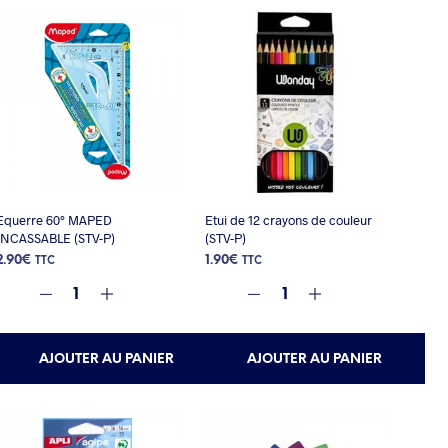
Equerre 60° MAPED
Etui de 12 crayons de couleur
INCASSABLE (STV-P)
(STV-P)
2.90
€
1.90
€
TTC
TTC
AJOUTER AU PANIER
AJOUTER AU PANIER