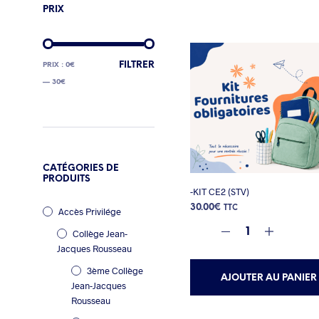
PRIX
PRIX
PRIX
FILTRER
PRIX :
0€
MIN
MAX
—
30€
CATÉGORIES DE
PRODUITS
-KIT CE2 (STV)
30.00
€
TTC
Accès Privilége
Collège Jean-
Jacques Rousseau
3ème Collège
AJOUTER AU PANIER
Jean-Jacques
Rousseau