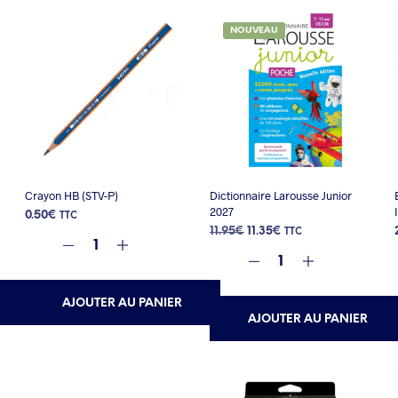
NOUVEAU
Crayon HB (STV-P)
Dictionnaire Larousse Junior
2027
0.50
€
TTC
Le
Le
11.95
€
11.35
€
TTC
prix
prix
initial
actuel
était :
est :
11.95€.
11.35€.
AJOUTER AU PANIER
AJOUTER AU PANIER