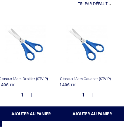
E
TRI PAR DÉFAUT
P
A
N
I
E
R
E
S
T
V
I
D
E
Ciseaux 13cm Droitier (STV-P)
Ciseaux 13cm Gaucher (STV-P)
.
1.40
€
1.40
€
TTC
TTC
AJOUTER AU PANIER
AJOUTER AU PANIER