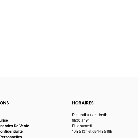
IONS
HORAIRES
Du lundi au vendredi:
urisé
9h30 à 19h
énérales De Vente
Et le samedi:
onfidentialité
10h à 13h et de 14h à 19h
Personnelles