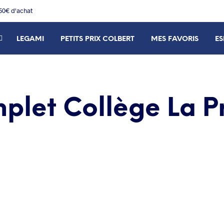
150€ d'achat
LEGAMI
PETITS PRIX COLBERT
MES FAVORIS
ES
plet Collège La 