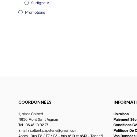
Surligneur
Promotions
COORDONNÉES
INFORMAT
1, place Colbert
Livraison
76130 Mont Saint Aignan
Paiement Séc
Tel : 06.46.10.02.77
Conditions G
Email :
colbert.papeterie@gmail.com
Politique De C
Accès : Bus F2 / F7 / F8 – bus n°10 et n°43 – Teor n°1
Vos Données 