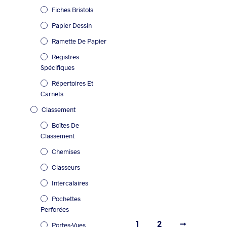
23.90
€
Fiches Bristols
Papier Dessin
Ramette De Papier
Registres
Spécifiques
Répertoires Et
Carnets
Classement
Boîtes De
9.50
€
9.03
€
Classement
Chemises
Classeurs
Intercalaires
Pochettes
Perforées
1
2
→
Portes-Vues